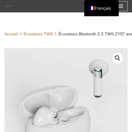
Français
Aller
English
au
Español
contenu
Accueil
\
Écouteurs TWS
\
Écouteurs Bluetooth 5.3 TWS ZY07 avec
العربية