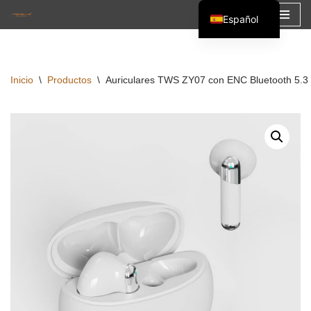
Español
Saltar
English
al
Français
contenido
Inicio
\
Productos
\
Auriculares TWS ZY07 con ENC Bluetooth 5.3 a
العربية