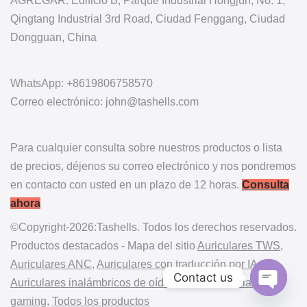
AGREGAR: Edificio B, Parque Industrial Hongjun, No. 1,
Qingtang Industrial 3rd Road, Ciudad Fenggang, Ciudad
Dongguan, China
WhatsApp: +8619806758570
Correo electrónico: john@tashells.com
Para cualquier consulta sobre nuestros productos o lista
de precios, déjenos su correo electrónico y nos pondremos
en contacto con usted en un plazo de 12 horas.
Consulta
ahora
©Copyright-2026:Tashells. Todos los derechos reservados.
Productos destacados - Mapa del sitio
Auriculares TWS
,
Auriculares ANC
,
Auriculares con traducción por IA
,
Contact us
Auriculares inalámbricos de oído abierto
,
Auriculares
gaming
,
Todos los productos
Open