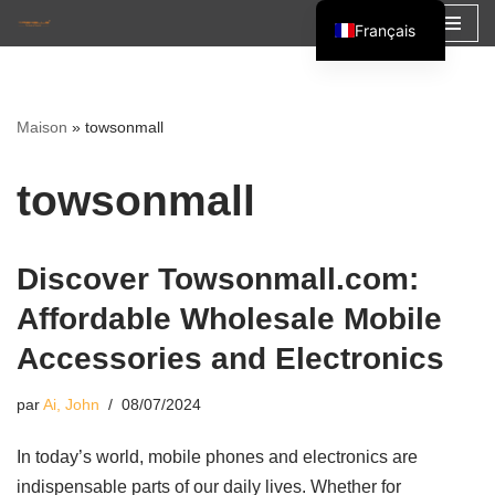
Français
Aller
English
au
Español
contenu
Maison
»
towsonmall
العربية
towsonmall
Discover Towsonmall.com:
Affordable Wholesale Mobile
Accessories and Electronics
par
Ai, John
08/07/2024
In today’s world, mobile phones and electronics are
indispensable parts of our daily lives. Whether for