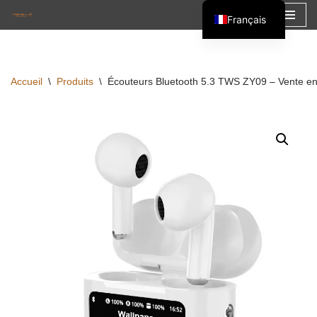
Français
Aller
English
au
Español
contenu
Accueil
\
Produits
\
Écouteurs Bluetooth 5.3 TWS ZY09 – Vente en g
العربية