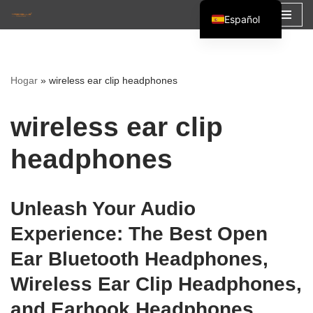
Español
Saltar
English
al
Français
contenido
Hogar
»
wireless ear clip headphones
العربية
wireless ear clip
headphones
Unleash Your Audio
Experience: The Best Open
Ear Bluetooth Headphones,
Wireless Ear Clip Headphones,
and Earhook Headphones