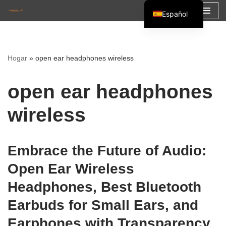
Español
Saltar
English
al
Français
contenido
Hogar
»
open ear headphones wireless
العربية
open ear headphones
wireless
Embrace the Future of Audio:
Open Ear Wireless
Headphones, Best Bluetooth
Earbuds for Small Ears, and
Earphones with Transparency