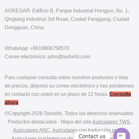
AGREGAR: Edificio B, Parque Industrial Hongjun, No. 1,
Qingtang Industrial 3rd Road, Ciudad Fenggang, Ciudad
Dongguan, China
WhatsApp: +8619806758570
Correo electrónico: john@tashells.com
Para cualquier consulta sobre nuestros productos o lista
de precios, déjenos su correo electrónico y nos pondremos
en contacto con usted en un plazo de 12 horas.
Consulta
ahora
©Copyright-2026:Tashells. Todos los derechos reservados.
Productos destacados - Mapa del sitio
Auriculares TWS
,
Auriculares ANC
,
Auriculares con traducción por IA
,
Contact us
Auriculares inalámbricos de oído abierto
,
Auriculares