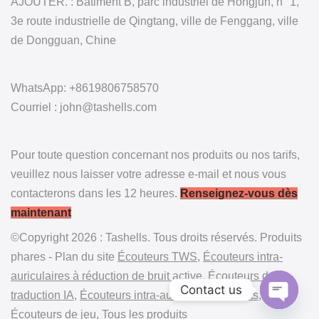
AJOUTER. : Bâtiment B, parc industriel de Hongjun, n° 1,
3e route industrielle de Qingtang, ville de Fenggang, ville
de Dongguan, Chine
WhatsApp: +8619806758570
Courriel : john@tashells.com
Pour toute question concernant nos produits ou nos tarifs,
veuillez nous laisser votre adresse e-mail et nous vous
contacterons dans les 12 heures.
Renseignez-vous dès
maintenant
©Copyright 2026 : Tashells. Tous droits réservés. Produits
phares - Plan du site
Écouteurs TWS
,
Écouteurs intra-
auriculaires à réduction de bruit active
,
Écouteurs de
Contact us
traduction IA
,
Écouteurs intra-auriculaires ouverts
,
Écouteurs de jeu
,
Tous les produits
Open