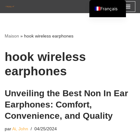
Français
Aller
English
au
Español
contenu
Maison
»
hook wireless earphones
العربية
hook wireless
earphones
Unveiling the Best Non In Ear
Earphones: Comfort,
Convenience, and Quality
par
Ai, John
04/25/2024