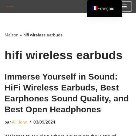
Français
Aller
English
au
Español
contenu
Maison
»
hifi wireless earbuds
العربية
hifi wireless earbuds
Immerse Yourself in Sound:
HiFi Wireless Earbuds, Best
Earphones Sound Quality, and
Best Open Headphones
par
Ai, John
03/09/2024