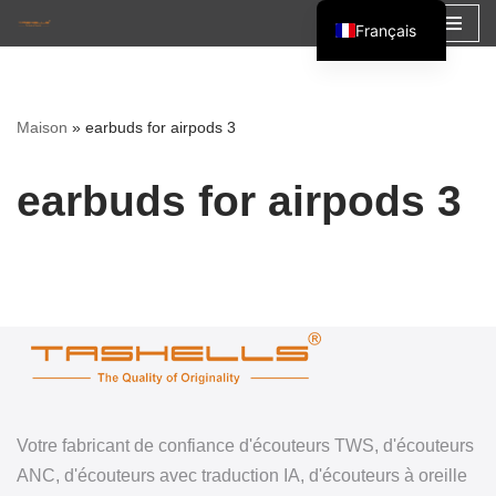
Français
Aller
English
au
Español
contenu
Maison
»
earbuds for airpods 3
العربية
earbuds for airpods 3
Votre fabricant de confiance d'écouteurs TWS, d'écouteurs
ANC, d'écouteurs avec traduction IA, d'écouteurs à oreille