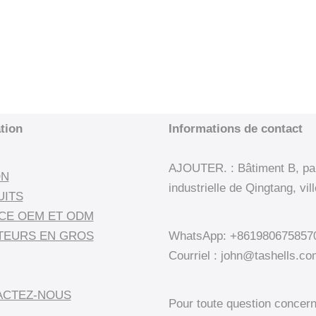
tion
Informations de contact
AJOUTER. : Bâtiment B, parc
ON
industrielle de Qingtang, vi
UITS
CE OEM ET ODM
TEURS EN GROS
WhatsApp: +861980675857
Courriel : john@tashells.c
ACTEZ-NOUS
Pour toute question concerna