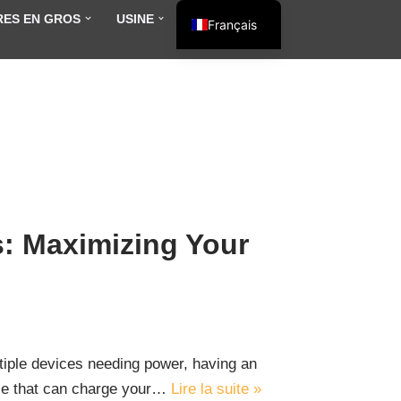
RES EN GROS
USINE
BLOG
Français
English
Español
العربية
s: Maximizing Your
ultiple devices needing power, having an
use that can charge your…
Lire la suite »