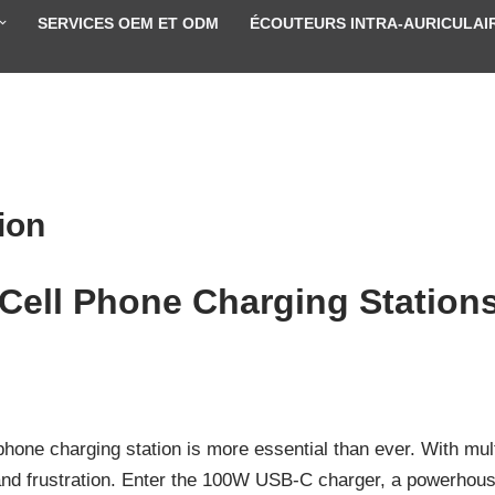
SERVICES OEM ET ODM
ÉCOUTEURS INTRA-AURICULAI
ion
 Cell Phone Charging Station
ell phone charging station is more essential than ever. With m
e and frustration. Enter the 100W USB-C charger, a powerho