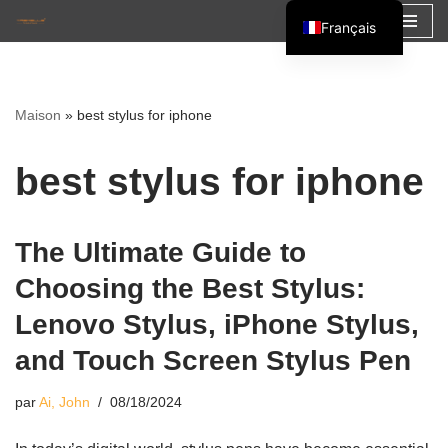
Français
Aller
English
au
Español
contenu
Maison
»
best stylus for iphone
العربية
best stylus for iphone
The Ultimate Guide to
Choosing the Best Stylus:
Lenovo Stylus, iPhone Stylus,
and Touch Screen Stylus Pen
par
Ai, John
08/18/2024