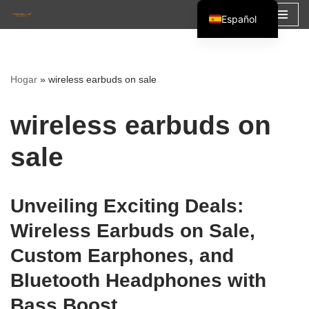
Español
Saltar
English
al
Français
contenido
Hogar
»
wireless earbuds on sale
العربية
wireless earbuds on
sale
Unveiling Exciting Deals:
Wireless Earbuds on Sale,
Custom Earphones, and
Bluetooth Headphones with
Bass Boost