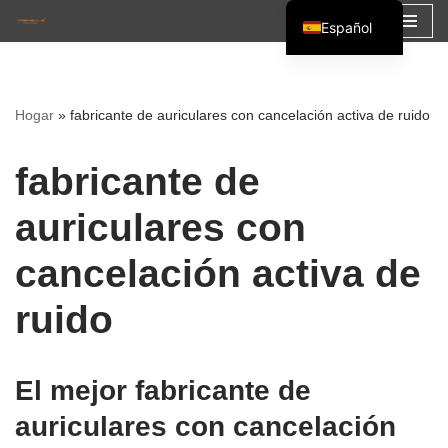
Español
Saltar
English
al
Français
contenido
Hogar
»
fabricante de auriculares con cancelación activa de ruido
العربية
fabricante de
auriculares con
cancelación activa de
ruido
El mejor fabricante de
auriculares con cancelación