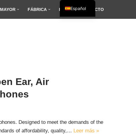
Español
 MAYOR
FÁBRICA
BLOG
CONTACTO
English
Français
العربية
en Ear, Air
phones
adphones. Designed to meet the demands of the
dards of affordability, quality,…
Leer más »