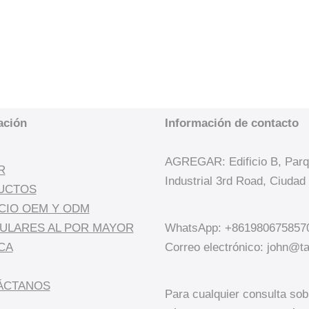
ación
Información de contacto
AGREGAR: Edificio B, Parqu
R
Industrial 3rd Road, Ciuda
UCTOS
CIO OEM Y ODM
ULARES AL POR MAYOR
WhatsApp: +861980675857
CA
Correo electrónico: john@t
ÁCTANOS
Para cualquier consulta sob