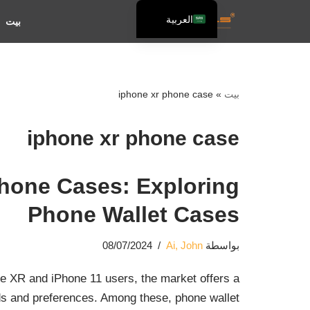
العربية
بيت
تخطى
English
إلى
Español
المحتوى
Français
بيت
»
iphone xr phone case
iphone xr phone case
Phone Cases: Exploring
Phone Wallet Cases
بواسطة
Ai, John
08/07/2024
ne XR and iPhone 11 users, the market offers a
eds and preferences. Among these, phone wallet…