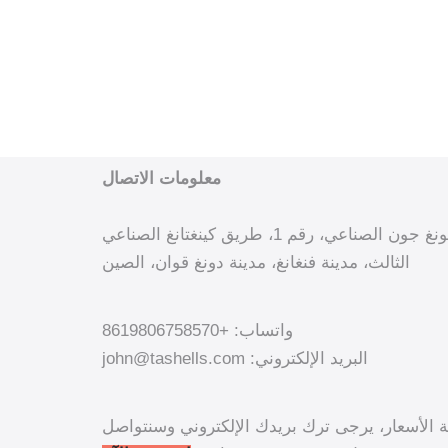
معلومات الاتصال
إضافة: المبنى ب، مجمع هونغ جون الصناعي، رقم 1، طريق كينغتانغ الصناعي
الثالث، مدينة فنغانغ، مدينة دونغ قوان، الصين
واتساب: +8619806758570
البريد الإلكتروني: john@tashells.com
مة الأسعار، يرجى ترك بريدك الإلكتروني وسنتواصل